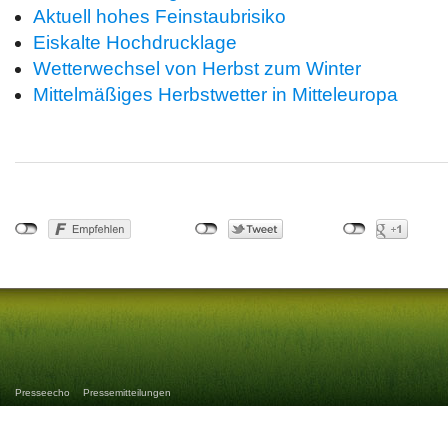
Aktuell hohes Feinstaubrisiko
Eiskalte Hochdrucklage
Wetterwechsel von Herbst zum Winter
Mittelmäßiges Herbstwetter in Mitteleuropa
Presseecho
Pressemitteilungen