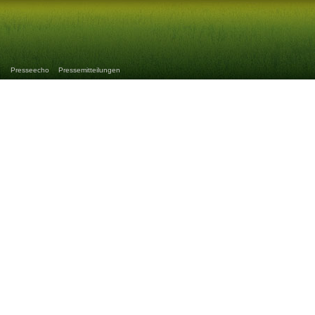
Presseecho
Pressemitteilungen