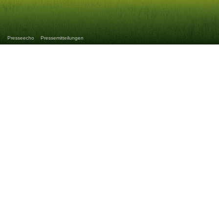
Presseecho
Pressemitteilungen