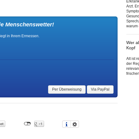
Erkran
Arzt. E
Sympto
Gesundh
Sprechz
ie Menschenswetter!
warum e
iegt in Ihrem Ermessen.
Wer al
Kopf
Alt ist
der Reg
relevan
frische
Per Überweisung
Via PayPal