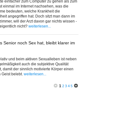
kte einfacher zum Computer zu gehen als zum
rst einmal im Internet nachsehen, was die
me bedeuten, welche Krankheit die
eit angegriffen hat. Doch sitzt man dann im
immer, will der Arzt davon gar nichts wissen -
igentlich nicht?
weiterlesen...
s Senior noch Sex hat, bleibt klarer im
 relativ und beim aktiven Sexualleben ist neben
elmäßigkeit auch die subjektive Qualität
t, damit der sinnlich motivierte Körper einen
n Geist belebt.
weiterlesen...
1
2
3
4
5