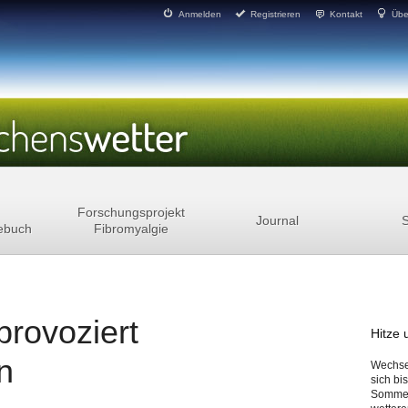
Anmelden
Registrieren
Kontakt
Übe
Forschungsprojekt
Journal
S
ebuch
Fibromyalgie
provoziert
Hitze
n
Wechsel
sich bi
Sommer