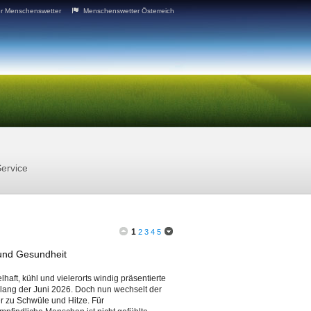
r Menschenswetter
Menschenswetter Österreich
ervice
1
2
3
4
5
 und Gesundheit
haft, kühl und vielerorts windig präsentierte
slang der Juni 2026. Doch nun wechselt der
 zu Schwüle und Hitze. Für