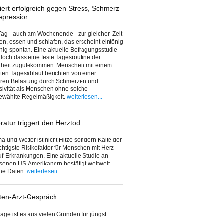
iert erfolgreich gegen Stress, Schmerz
epression
ag - auch am Wochenende - zur gleichen Zeit
en, essen und schlafen, das erscheint eintönig
ig spontan. Eine aktuelle Befragungsstudie
edoch dass eine feste Tagesroutine der
heit zugutekommen. Menschen mit einem
ten Tagesablauf berichten von einer
eren Belastung durch Schmerzen und
ivität als Menschen ohne solche
gewählte Regelmäßigkeit.
weiterlesen...
atur triggert den Herztod
ma und Wetter ist nicht Hitze sondern Kälte der
htigste Risikofaktor für Menschen mit Herz-
uf-Erkrankungen. Eine aktuelle Studie an
senen US-Amerikanern bestätigt weltweit
ne Daten.
weiterlesen...
ten-Arzt-Gespräch
age ist es aus vielen Gründen für jüngst