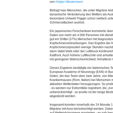
von
Holger Westermann
Befragt man Menschen, die unter Migräne lei
dynamische Veränderung des Wetters als Aus
besondere Umwelt-Trigger schon vielfach unter
Schmerzattacken auslöst.
Ein japanisches Forscherteam korrelierte üb
Daten von mehr als 4.000 Personen mit stünd
gut ein Drittel (37%) Menschen mit diagnosti
Kopfschmerzerkrankungen. Das Ergebis der Anal
Kopfschmerzepisoden wenige Stunden nachdem
dann stabil blieb oder der Luftdruck kontinuier
Kaltfront. Auch höhere Luftfeuchte und anha
mit geringerer Wahrscheinlichkeit. Anhaltend 
Dieses Ergebnis bestätigte ein italienisches
European Academy of Neurology (EAN) in Buda
Daten, die das Team über zwei Jahre, von Mä
Krankenhauses (Rom, Italien) bei Menschen m
aktuellen Wetterdaten hinzugezogen. So prob
- es werden nur Extremfälle registriert, die
unberücksichtigt - so positiv ist der lange Be
abgedeckt werden.
Insgesamt konnten innerhalb der 24 Monate 
Migräne mit Aura berücksichtigt werden. Dabei
auf Wetterphänomene reagierten - es gab bes