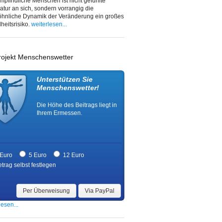
mpfindliche Menschen ist nicht gefühlte
tur an sich, sondern vorrangig die
hnliche Dynamik der Veränderung ein großes
eitsrisiko.
weiterlesen...
rojekt Menschenswetter
Unterstützen Sie
Menschenswetter!
Die Höhe des Beitrags liegt in
Ihrem Ermessen.
 Euro
5 Euro
12 Euro
trag selbst festlegen
Per Überweisung
Via PayPal
lesen...