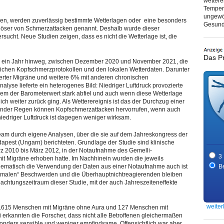
wettere
Tempera
ungewö
den, werden zuverlässig bestimmte Wetterlagen oder eine besonders
Gesundh
löser von Schmerzattacken genannt. Deshalb wurde dieser
sucht. Neue Studien zeigen, dass es nicht die Wetterlage ist, die
Das P
er ein Jahr hinweg, zwischen Dezember 2020 und November 2021, die
lichen Kopfschmerzprotokollen und den lokalen Wetterdaten. Darunter
zierter Migräne und weitere 6% mit anderen chronischen
yse lieferte ein heterogenes Bild: Niedriger Luftdruck provozierte
 der Barometerwert stark abfiel und auch wenn diese Wetterlage
lich weiter zurück ging. Als Wetterereignis ist das der Durchzug einer
ltender Regen können Kopfschmerzattacken hervorrufen, wenn auch
niedriger Luftdruck ist dagegen weniger wirksam.
 Team durch eigene Analysen, über die sie auf dem Jahreskongress der
pest (Ungarn) berichteten. Grundlage der Studie sind klinische
rz 2010 bis März 2012, in der Notaufnahme des Gemelli-
3
it Migräne erhoben hatte. Im Nachhinein wurden die jeweils
lematisch die Verwendung der Daten aus einer Notaufnahme auch ist
Be
 „normalen“ Beschwerden und die Überhauptnichtreagierenden bleiben
obachtungszeitraum dieser Studie, mit der auch Jahreszeiteneffekte
weiter
1.615 Menschen mit Migräne ohne Aura und 127 Menschen mit
 erkannten die Forscher, dass nicht alle Betroffenen gleichermaßen
onders sensible und weniger empfindsame. Offensichtlich war aber,