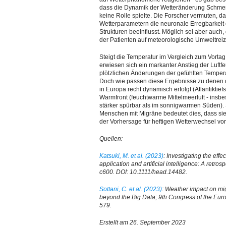
dass die Dynamik der Wetteränderung Schmerz
keine Rolle spielte. Die Forscher vermuten, 
Wetterparametern die neuronale Erregbarkeit 
Strukturen beeinflusst. Möglich sei aber auch
der Patienten auf meteorologische Umweltreiz
Steigt die Temperatur im Vergleich zum Vortag
erwiesen sich ein markanter Anstieg der Luftfe
plötzlichen Änderungen der gefühlten Tempera
Doch wie passen diese Ergebnisse zu denen d
in Europa recht dynamisch erfolgt (Atlantiktie
Warmfront (feuchtwarme Mittelmeerluft - insbes
stärker spürbar als im sonnigwarmen Süden).
Menschen mit Migräne bedeutet dies, dass sie
der Vorhersage für heftigen Wetterwechsel vor
Quellen:
Katsuki, M. et al. (2023)
: Investigating the ef
application and artificial intelligence: A retr
c600. DOI: 10.1111/head.14482.
Sottani, C. et al. (2023)
: Weather impact on mi
beyond the Big Data; 9th Congress of the Eur
579.
Erstellt am 26. September 2023