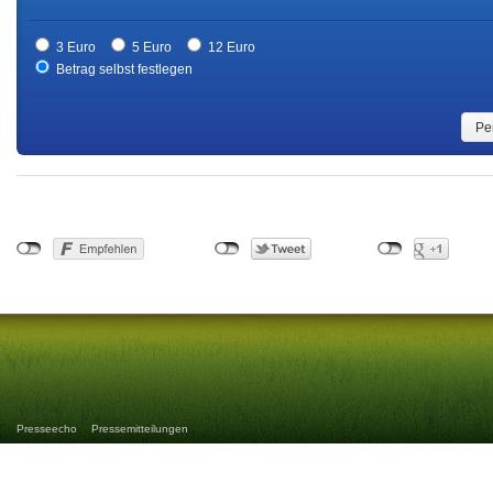
3 Euro
5 Euro
12 Euro
Betrag selbst festlegen
Pe
Presseecho
Pressemitteilungen